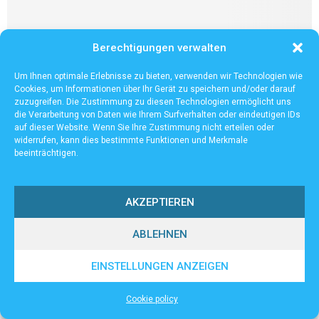
Berechtigungen verwalten
Um Ihnen optimale Erlebnisse zu bieten, verwenden wir Technologien wie
Cookies, um Informationen über Ihr Gerät zu speichern und/oder darauf
zuzugreifen. Die Zustimmung zu diesen Technologien ermöglicht uns
die Verarbeitung von Daten wie Ihrem Surfverhalten oder eindeutigen IDs
auf dieser Website. Wenn Sie Ihre Zustimmung nicht erteilen oder
widerrufen, kann dies bestimmte Funktionen und Merkmale
beeinträchtigen.
Dienstleistung
AKZEPTIEREN
Edelstahl polieren
Edelstahl polieren leicht gemacht Edelstahl polieren ist vielleicht die
ABLEHNEN
beste Methode, um die Widerstandsfähigkeit gegen Rost und
Korrosion zu schützen. Wenn Sie jedoch Edelstahlgeräte besitzen,...
EINSTELLUNGEN ANZEIGEN
Cookie policy