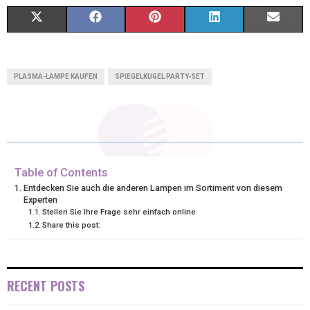
X
F
P
L
E
(
A
I
I
M
T
C
N
N
A
PLASMA-LAMPE KAUFEN
SPIEGELKUGEL PARTY-SET
W
E
T
K
I
I
B
E
E
L
T
O
R
D
T
O
E
I
Table of Contents
Entdecken Sie auch die anderen Lampen im Sortiment von diesem
E
K
S
N
Experten
Stellen Sie Ihre Frage sehr einfach online
R
T
Share this post:
)
RECENT POSTS