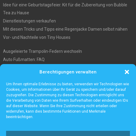
Idee für eine Geburtstagsfeier. Kit für die Zubereitung von Bubble
Tea zu Hause
Dienstleistungen verkaufen
Mit diesen Tricks und Tipps eine Regenjacke Damen selbst nähen
Vor- und Nachteile von Tiny Houses
Ausgeleierte Trampolin-Federn wechseln
Auto Fußmatten: FAQ
Wo soll ich mein tiny house hinstellen?
Berechtigungen verwalten
Was Sie über die Außenlagerung von Waren und Produkten wissen
müssen
Um Ihnen optimale Erlebnisse zu bieten, verwenden wir Technologien wie
Cookies, um Informationen über Ihr Gerät zu speichern und/oder darauf
zuzugreifen. Die Zustimmung zu diesen Technologien ermöglicht uns
die Verarbeitung von Daten wie Ihrem Surfverhalten oder eindeutigen IDs
auf dieser Website. Wenn Sie Ihre Zustimmung nicht erteilen oder
widerrufen, kann dies bestimmte Funktionen und Merkmale
beeinträchtigen.