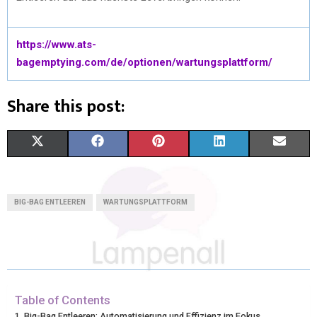
https://www.ats-
bagemptying.com/de/optionen/wartungsplattform/
Share this post:
X
F
P
L
E
(
A
I
I
M
T
C
N
N
A
BIG-BAG ENTLEEREN
WARTUNGSPLATTFORM
W
E
T
K
I
I
B
E
E
L
T
O
R
D
T
O
E
I
Table of Contents
Big-Bag Entleeren: Automatisierung und Effizienz im Fokus