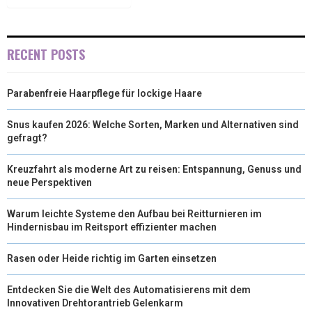
T
O
E
I
E
K
S
N
RECENT POSTS
R
T
)
Parabenfreie Haarpflege für lockige Haare
Snus kaufen 2026: Welche Sorten, Marken und Alternativen sind
gefragt?
Kreuzfahrt als moderne Art zu reisen: Entspannung, Genuss und
neue Perspektiven
Warum leichte Systeme den Aufbau bei Reitturnieren im
Hindernisbau im Reitsport effizienter machen
Rasen oder Heide richtig im Garten einsetzen
Entdecken Sie die Welt des Automatisierens mit dem
Innovativen Drehtorantrieb Gelenkarm