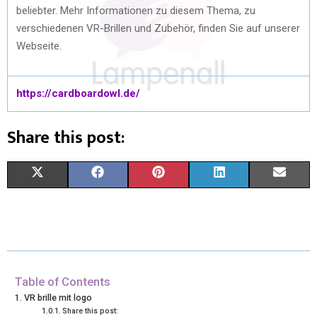
beliebter. Mehr Informationen zu diesem Thema, zu
verschiedenen VR-Brillen und Zubehör, finden Sie auf unserer
Webseite.
https://cardboardowl.de/
Share this post:
X
F
P
L
E
(
A
I
I
M
T
C
N
N
A
W
E
T
K
I
I
B
E
E
L
Table of Contents
VR brille mit logo
T
O
R
D
Share this post: