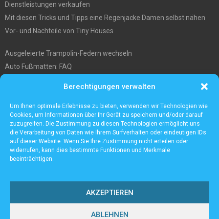
Dienstleistungen verkaufen
Mit diesen Tricks und Tipps eine Regenjacke Damen selbst nähen
Vor- und Nachteile von Tiny Houses
Ausgeleierte Trampolin-Federn wechseln
Auto Fußmatten: FAQ
Wo soll ich mein tiny house hinstellen?
Berechtigungen verwalten
Was Sie über die Außenlagerung von Waren und Produkten wissen
müssen
Um Ihnen optimale Erlebnisse zu bieten, verwenden wir Technologien wie
Cookies, um Informationen über Ihr Gerät zu speichern und/oder darauf
zuzugreifen. Die Zustimmung zu diesen Technologien ermöglicht uns
die Verarbeitung von Daten wie Ihrem Surfverhalten oder eindeutigen IDs
auf dieser Website. Wenn Sie Ihre Zustimmung nicht erteilen oder
widerrufen, kann dies bestimmte Funktionen und Merkmale
beeinträchtigen.
AKZEPTIEREN
ABLEHNEN