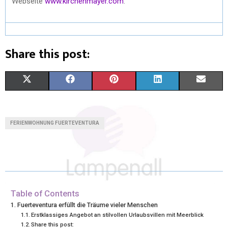
Webseite
www.kirchenmayer.com
.
Share this post:
X
F
P
L
E
(
A
I
I
M
T
C
N
N
A
FERIENWOHNUNG FUERTEVENTURA
W
E
T
K
I
I
B
E
E
L
T
O
R
D
T
O
E
I
Table of Contents
Fuerteventura erfüllt die Träume vieler Menschen
E
K
S
N
Erstklassiges Angebot an stilvollen Urlaubsvillen mit Meerblick
Share this post:
R
T