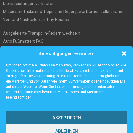
Dienstleistungen verkaufen
Mit diesen Tricks und Tipps eine Regenjacke Damen selbst nähen
Vor- und Nachteile von Tiny Houses
Ausgeleierte Trampolin-Federn wechseln
Auto Fußmatten: FAQ
Wo soll ich mein tiny house hinstellen?
Berechtigungen verwalten
Was Sie über die Außenlagerung von Waren und Produkten wissen
müssen
Um Ihnen optimale Erlebnisse zu bieten, verwenden wir Technologien wie
Cookies, um Informationen über Ihr Gerät zu speichern und/oder darauf
zuzugreifen. Die Zustimmung zu diesen Technologien ermöglicht uns
die Verarbeitung von Daten wie Ihrem Surfverhalten oder eindeutigen IDs
auf dieser Website. Wenn Sie Ihre Zustimmung nicht erteilen oder
widerrufen, kann dies bestimmte Funktionen und Merkmale
beeinträchtigen.
AKZEPTIEREN
ABLEHNEN