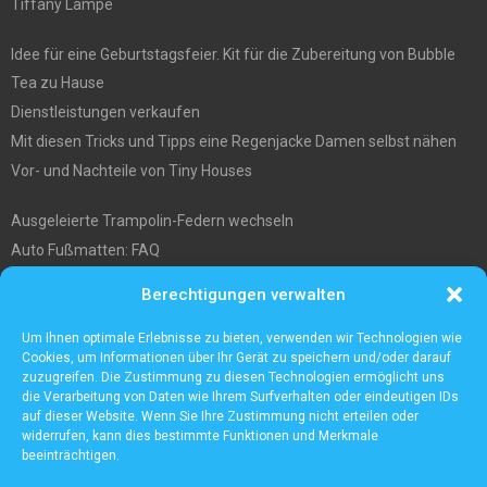
Tiffany Lampe
Idee für eine Geburtstagsfeier. Kit für die Zubereitung von Bubble
Tea zu Hause
Dienstleistungen verkaufen
Mit diesen Tricks und Tipps eine Regenjacke Damen selbst nähen
Vor- und Nachteile von Tiny Houses
Ausgeleierte Trampolin-Federn wechseln
Auto Fußmatten: FAQ
Wo soll ich mein tiny house hinstellen?
Berechtigungen verwalten
Was Sie über die Außenlagerung von Waren und Produkten wissen
müssen
Um Ihnen optimale Erlebnisse zu bieten, verwenden wir Technologien wie
Cookies, um Informationen über Ihr Gerät zu speichern und/oder darauf
zuzugreifen. Die Zustimmung zu diesen Technologien ermöglicht uns
die Verarbeitung von Daten wie Ihrem Surfverhalten oder eindeutigen IDs
auf dieser Website. Wenn Sie Ihre Zustimmung nicht erteilen oder
widerrufen, kann dies bestimmte Funktionen und Merkmale
beeinträchtigen.