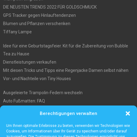
DIE NEUSTEN TRENDS 2022 FÜR GOLDSCHMUCK
GPS Tracker gegen Hinlauftendenzen
Blumen und Pflanzen verschenken
Tiffany Lampe
Idee für eine Geburtstagsfeier. Kit für die Zubereitung von Bubble
Tea zu Hause
Dienstleistungen verkaufen
Mit diesen Tricks und Tipps eine Regenjacke Damen selbst nähen
Vor- und Nachteile von Tiny Houses
Ausgeleierte Trampolin-Federn wechseln
Auto Fußmatten: FAQ
Wo soll ich mein tiny house hinstellen?
Berechtigungen verwalten
Was Sie über die Außenlagerung von Waren und Produkten wissen
müssen
Um Ihnen optimale Erlebnisse zu bieten, verwenden wir Technologien wie
Cookies, um Informationen über Ihr Gerät zu speichern und/oder darauf
zuzugreifen. Die Zustimmung zu diesen Technologien ermöglicht uns