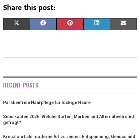
Share this post:
X
F
P
L
E
(
A
I
I
M
T
C
N
N
A
W
E
T
K
I
I
B
E
E
L
T
O
R
D
RECENT POSTS
T
O
E
I
Parabenfreie Haarpflege für lockige Haare
E
K
S
N
R
T
Snus kaufen 2026: Welche Sorten, Marken und Alternativen sind
gefragt?
)
Kreuzfahrt als moderne Art zu reisen: Entspannung, Genuss und