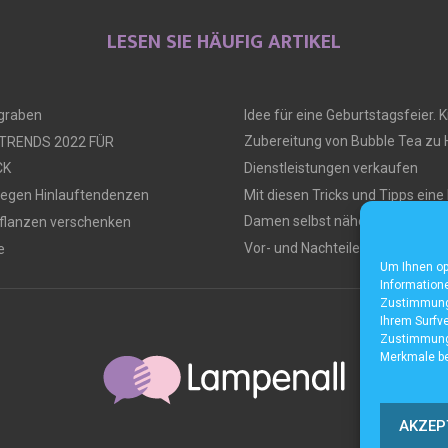
LESEN SIE HÄUFIG ARTIKEL
ngraben
Idee für eine Geburtstagsfeier. Ki
Zubereitung von Bubble Tea zu
 TRENDS 2022 FÜR
CK
Dienstleistungen verkaufen
gegen Hinlauftendenzen
Mit diesen Tricks und Tipps ein
Damen selbst nähen
flanzen verschenken
Vor- und Nachteile von Tiny Hou
e
Um Ihnen op
Informatione
Zustimmung 
Ihrem Surfve
Zustimmung 
Merkmale be
AKZEP