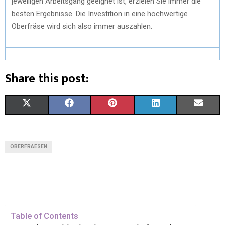
jeweiligen Arbeitsgang geeignet ist, erzielen Sie immer die
besten Ergebnisse. Die Investition in eine hochwertige
Oberfräse wird sich also immer auszahlen.
Share this post:
X
F
P
L
E
(
A
I
I
M
T
C
N
N
A
OBERFRAESEN
W
E
T
K
I
I
B
E
E
L
T
O
R
D
T
O
E
I
Table of Contents