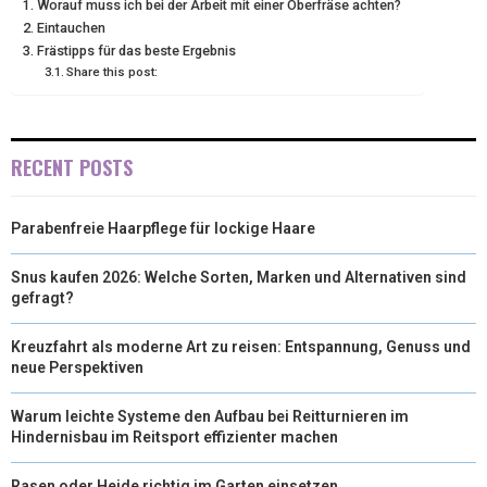
Worauf muss ich bei der Arbeit mit einer Oberfräse achten?
E
K
S
N
Eintauchen
Frästipps für das beste Ergebnis
R
T
Share this post:
)
RECENT POSTS
Parabenfreie Haarpflege für lockige Haare
Snus kaufen 2026: Welche Sorten, Marken und Alternativen sind
gefragt?
Kreuzfahrt als moderne Art zu reisen: Entspannung, Genuss und
neue Perspektiven
Warum leichte Systeme den Aufbau bei Reitturnieren im
Hindernisbau im Reitsport effizienter machen
Rasen oder Heide richtig im Garten einsetzen