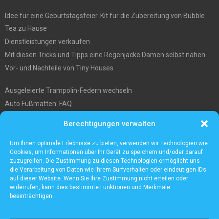
Idee für eine Geburtstagsfeier. Kit für die Zubereitung von Bubble
Tea zu Hause
Dienstleistungen verkaufen
Mit diesen Tricks und Tipps eine Regenjacke Damen selbst nähen
Vor- und Nachteile von Tiny Houses
Ausgeleierte Trampolin-Federn wechseln
Auto Fußmatten: FAQ
Wo soll ich mein tiny house hinstellen?
Berechtigungen verwalten
Was Sie über die Außenlagerung von Waren und Produkten wissen
müssen
Um Ihnen optimale Erlebnisse zu bieten, verwenden wir Technologien wie
Cookies, um Informationen über Ihr Gerät zu speichern und/oder darauf
zuzugreifen. Die Zustimmung zu diesen Technologien ermöglicht uns
die Verarbeitung von Daten wie Ihrem Surfverhalten oder eindeutigen IDs
auf dieser Website. Wenn Sie Ihre Zustimmung nicht erteilen oder
widerrufen, kann dies bestimmte Funktionen und Merkmale
beeinträchtigen.