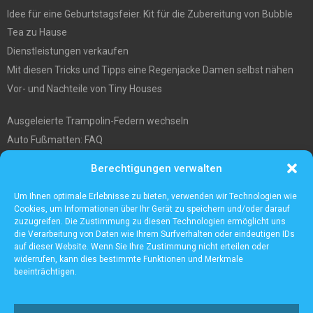
Idee für eine Geburtstagsfeier. Kit für die Zubereitung von Bubble
Tea zu Hause
Dienstleistungen verkaufen
Mit diesen Tricks und Tipps eine Regenjacke Damen selbst nähen
Vor- und Nachteile von Tiny Houses
Ausgeleierte Trampolin-Federn wechseln
Auto Fußmatten: FAQ
Wo soll ich mein tiny house hinstellen?
Berechtigungen verwalten
Was Sie über die Außenlagerung von Waren und Produkten wissen
müssen
Um Ihnen optimale Erlebnisse zu bieten, verwenden wir Technologien wie
Cookies, um Informationen über Ihr Gerät zu speichern und/oder darauf
zuzugreifen. Die Zustimmung zu diesen Technologien ermöglicht uns
die Verarbeitung von Daten wie Ihrem Surfverhalten oder eindeutigen IDs
auf dieser Website. Wenn Sie Ihre Zustimmung nicht erteilen oder
widerrufen, kann dies bestimmte Funktionen und Merkmale
beeinträchtigen.