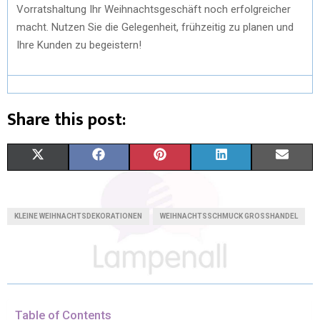
Vorratshaltung Ihr Weihnachtsgeschäft noch erfolgreicher
macht. Nutzen Sie die Gelegenheit, frühzeitig zu planen und
Ihre Kunden zu begeistern!
Share this post:
X
F
P
L
E
(
A
I
I
M
T
C
N
N
A
KLEINE WEIHNACHTSDEKORATIONEN
WEIHNACHTSSCHMUCK GROSSHANDEL
W
E
T
K
I
I
B
E
E
L
T
O
R
D
T
O
E
I
Table of Contents