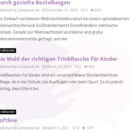
urch gezielte Bestellungen
ublished by Lampenall.de
December 10, 2024
0
629
er Einkauf von kleinen Weihnachtsdekoration bei einem spezialisierten
eihnachtsschmuck Großhandel bietet Einzelhändlern zahlreiche
orteile. Gerade zur Weihnachtszeit sind kleine und große
ekorationselemente gefragt, und der...
roßhandel
ie Wahl der richtigen Trinkflasche für Kinder
ublished by Lampenall.de
March 15, 2023
0
954
rinkflaschen für Kinder sind ein unverzichtbarer Bestandteil ihres
lltags, ob in der Schule, bei Ausflügen oder beim Sport. Es ist jedoch
ichtig, dass Eltern bei...
roßhandel
oftline
ublished by Lampenall.de
March 3, 2021
0
1417