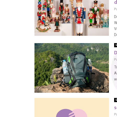
d
P
D
W
V
D
G
D
P
T
A
w
G
s
P