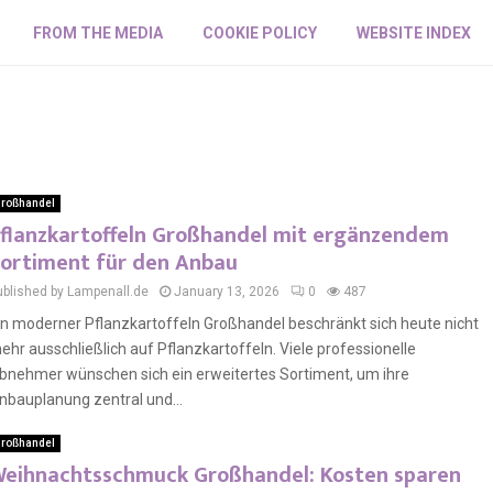
FROM THE MEDIA
COOKIE POLICY
WEBSITE INDEX
roßhandel
flanzkartoffeln Großhandel mit ergänzendem
ortiment für den Anbau
ublished by Lampenall.de
January 13, 2026
0
487
in moderner Pflanzkartoffeln Großhandel beschränkt sich heute nicht
ehr ausschließlich auf Pflanzkartoffeln. Viele professionelle
bnehmer wünschen sich ein erweitertes Sortiment, um ihre
nbauplanung zentral und...
roßhandel
eihnachtsschmuck Großhandel: Kosten sparen