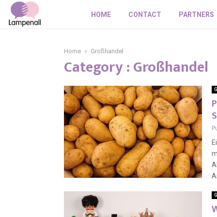
HOME
CONTACT
PARTNERS
Home
Großhandel
Category : Großhandel
G
P
S
P
E
m
A
A
G
W