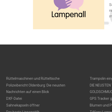
S
n
m
Rüttelmaschinen und Rütteltische
Trampolin ei
Polizeibericht Oldenburg: Die neusten
DIE NEUSTEN
Nachrichten auf einen Blick
GOLDSCHMU
DXF-Datei
GPS Tracker 
Sahnekapseln öffner
Blumen und P