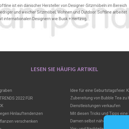
oftline ist ein dänischer Hersteller von Designer-Sitzmöbeln im Bereich
iedriger und weicher Sitzmöbel, Wohnen und Outdoor. Softline arbeitet
it internationalen Designern wie Busk + Hertzog,...
LESEN SIE HÄUFIG ARTIKEL
ngraben
Idee für eine Geburtstagsfeier. Ki
Zubereitung von Bubble Tea zu
 TRENDS 2022 FÜR
CK
Dienstleistungen verkaufen
gegen Hinlauftendenzen
Mit diesen Tricks und Tipps ein
Damen selbst nähen
flanzen verschenken
Vor- und Nachteile von Tiny Hou