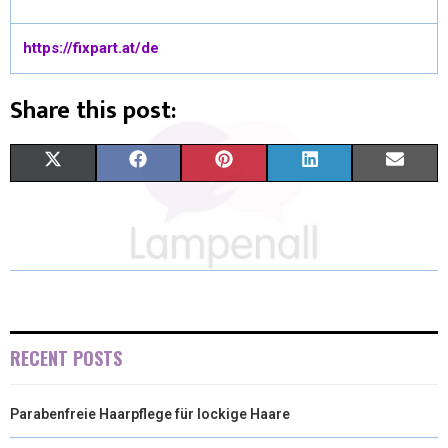
https://fixpart.at/de
Share this post:
X
F
P
L
E
(
A
I
I
M
T
C
N
N
A
W
E
T
K
I
I
B
E
E
L
T
O
R
D
RECENT POSTS
T
O
E
I
Parabenfreie Haarpflege für lockige Haare
E
K
S
N