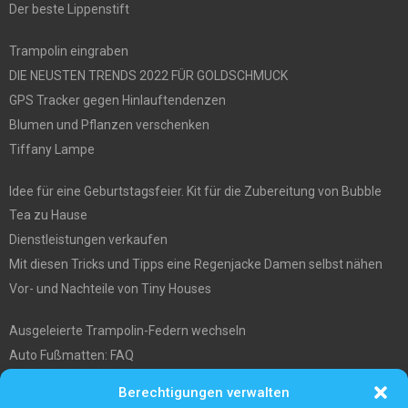
Der beste Lippenstift
Trampolin eingraben
DIE NEUSTEN TRENDS 2022 FÜR GOLDSCHMUCK
GPS Tracker gegen Hinlauftendenzen
Blumen und Pflanzen verschenken
Tiffany Lampe
Idee für eine Geburtstagsfeier. Kit für die Zubereitung von Bubble
Tea zu Hause
Dienstleistungen verkaufen
Mit diesen Tricks und Tipps eine Regenjacke Damen selbst nähen
Vor- und Nachteile von Tiny Houses
Ausgeleierte Trampolin-Federn wechseln
Auto Fußmatten: FAQ
Wo soll ich mein tiny house hinstellen?
Berechtigungen verwalten
Was Sie über die Außenlagerung von Waren und Produkten wissen