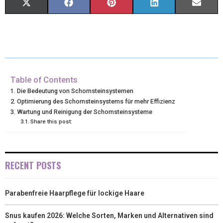
X
F
P
L
E
(
A
I
I
M
T
C
N
N
A
W
E
T
K
I
I
B
E
E
L
Table of Contents
Die Bedeutung von Schornsteinsystemen
T
O
R
D
Optimierung des Schornsteinsystems für mehr Effizienz
Wartung und Reinigung der Schornsteinsysteme
T
O
E
I
Share this post:
E
K
S
N
R
T
RECENT POSTS
)
Parabenfreie Haarpflege für lockige Haare
Snus kaufen 2026: Welche Sorten, Marken und Alternativen sind