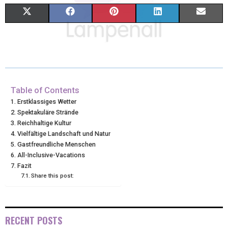
X
F
P
L
E
(
A
I
I
M
T
C
N
N
A
W
E
T
K
I
I
B
E
E
L
Table of Contents
Erstklassiges Wetter
T
O
R
D
Spektakuläre Strände
Reichhaltige Kultur
T
O
E
I
Vielfältige Landschaft und Natur
E
K
S
N
Gastfreundliche Menschen
All-Inclusive-Vacations
R
T
Fazit
Share this post:
)
RECENT POSTS