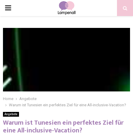
Home
Angebote
Warum ist Tunesien ein perfektes Ziel für eine All-inclusive-Vacation?
Angebote
Warum ist Tunesien ein perfektes Ziel für
eine All-inclusive-Vacation?