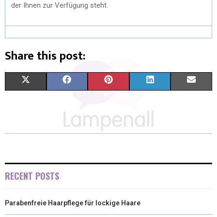
der Ihnen zur Verfügung steht.
Share this post:
X
F
P
L
E
(
A
I
I
M
T
C
N
N
A
W
E
T
K
I
I
B
E
E
L
T
O
R
D
RECENT POSTS
T
O
E
I
Parabenfreie Haarpflege für lockige Haare
E
K
S
N