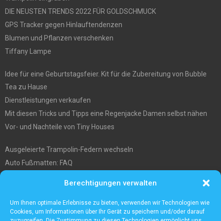
DIE NEUSTEN TRENDS 2022 FÜR GOLDSCHMUCK
GPS Tracker gegen Hinlauftendenzen
Blumen und Pflanzen verschenken
Tiffany Lampe
Idee für eine Geburtstagsfeier. Kit für die Zubereitung von Bubble
Tea zu Hause
Dienstleistungen verkaufen
Mit diesen Tricks und Tipps eine Regenjacke Damen selbst nähen
Vor- und Nachteile von Tiny Houses
Ausgeleierte Trampolin-Federn wechseln
Auto Fußmatten: FAQ
Wo soll ich mein tiny house hinstellen?
Berechtigungen verwalten
Was Sie über die Außenlagerung von Waren und Produkten wissen
müssen
Um Ihnen optimale Erlebnisse zu bieten, verwenden wir Technologien wie
Cookies, um Informationen über Ihr Gerät zu speichern und/oder darauf
zuzugreifen. Die Zustimmung zu diesen Technologien ermöglicht uns