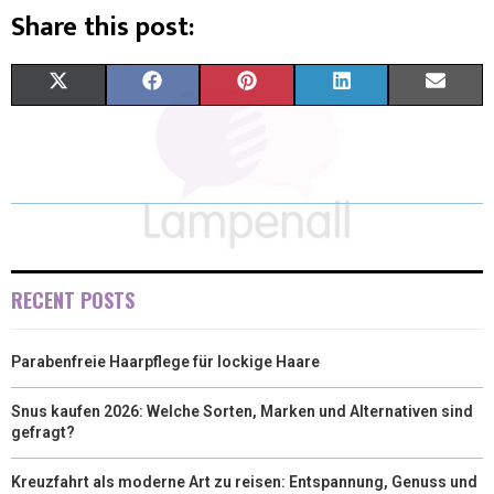
Share this post:
X
F
P
L
E
(
A
I
I
M
T
C
N
N
A
W
E
T
K
I
I
B
E
E
L
T
O
R
D
RECENT POSTS
T
O
E
I
Parabenfreie Haarpflege für lockige Haare
E
K
S
N
R
T
Snus kaufen 2026: Welche Sorten, Marken und Alternativen sind
gefragt?
)
Kreuzfahrt als moderne Art zu reisen: Entspannung, Genuss und