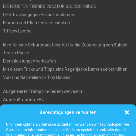
DIE NEUSTEN TRENDS 2022 FÜR GOLDSCHMUCK
GPS Tracker gegen Hinlauftendenzen
Blumen und Pflanzen verschenken
Tiffany Lampe
Idee für eine Geburtstagsfeier. Kit für die Zubereitung von Bubble
Tea zu Hause
Dienstleistungen verkaufen
Mit diesen Tricks und Tipps eine Regenjacke Damen selbst nähen
Vor- und Nachteile von Tiny Houses
Ausgeleierte Trampolin-Federn wechseln
Auto Fußmatten: FAQ
Wo soll ich mein tiny house hinstellen?
Berechtigungen verwalten
Was Sie über die Außenlagerung von Waren und Produkten wissen
müssen
Um Ihnen optimale Erlebnisse zu bieten, verwenden wir Technologien wie
Cookies, um Informationen über Ihr Gerät zu speichern und/oder darauf
zuzugreifen. Die Zustimmung zu diesen Technologien ermöglicht uns