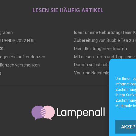
LESEN SIE HÄUFIG ARTIKEL
ngraben
Idee für eine Geburtstagsfeier. Ki
Zubereitung von Bubble Tea zu
 TRENDS 2022 FÜR
CK
Dienstleistungen verkaufen
gegen Hinlauftendenzen
Mit diesen Tricks und Tipps ein
Damen selbst nähen
flanzen verschenken
Vor- und Nachteile von Tiny Hou
e
Um Ihnen op
Informatione
Zustimmung 
Ihrem Surfve
Zustimmung 
Merkmale be
AKZEP