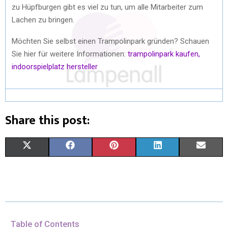
zu Hüpfburgen gibt es viel zu tun, um alle Mitarbeiter zum
Lachen zu bringen.
Möchten Sie selbst einen Trampolinpark gründen? Schauen
Sie hier für weitere Informationen:
trampolinpark kaufen,
indoorspielplatz hersteller
Share this post:
X
F
P
L
E
(
A
I
I
M
T
C
N
N
A
W
E
T
K
I
I
B
E
E
L
Table of Contents