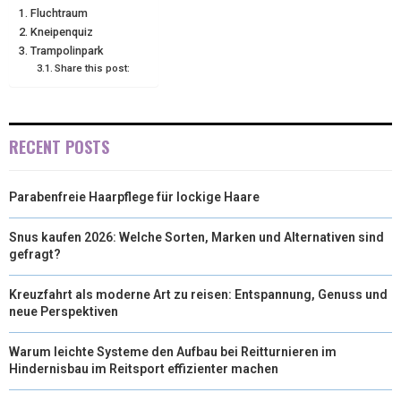
Fluchtraum
T
O
R
D
Kneipenquiz
Trampolinpark
T
O
E
I
Share this post:
E
K
S
N
R
T
RECENT POSTS
)
Parabenfreie Haarpflege für lockige Haare
Snus kaufen 2026: Welche Sorten, Marken und Alternativen sind
gefragt?
Kreuzfahrt als moderne Art zu reisen: Entspannung, Genuss und
neue Perspektiven
Warum leichte Systeme den Aufbau bei Reitturnieren im
Hindernisbau im Reitsport effizienter machen