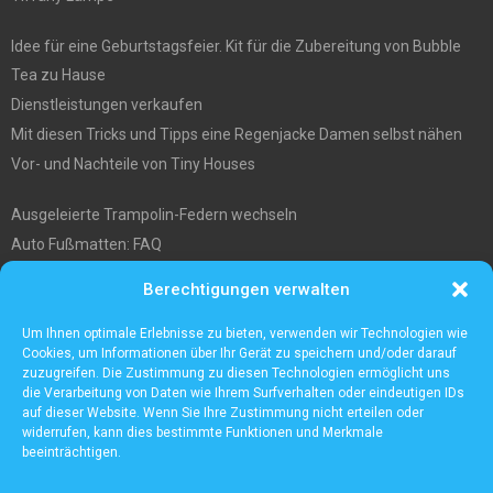
Idee für eine Geburtstagsfeier. Kit für die Zubereitung von Bubble
Tea zu Hause
Dienstleistungen verkaufen
Mit diesen Tricks und Tipps eine Regenjacke Damen selbst nähen
Vor- und Nachteile von Tiny Houses
Ausgeleierte Trampolin-Federn wechseln
Auto Fußmatten: FAQ
Wo soll ich mein tiny house hinstellen?
Berechtigungen verwalten
Was Sie über die Außenlagerung von Waren und Produkten wissen
müssen
Um Ihnen optimale Erlebnisse zu bieten, verwenden wir Technologien wie
Cookies, um Informationen über Ihr Gerät zu speichern und/oder darauf
zuzugreifen. Die Zustimmung zu diesen Technologien ermöglicht uns
die Verarbeitung von Daten wie Ihrem Surfverhalten oder eindeutigen IDs
auf dieser Website. Wenn Sie Ihre Zustimmung nicht erteilen oder
widerrufen, kann dies bestimmte Funktionen und Merkmale
beeinträchtigen.