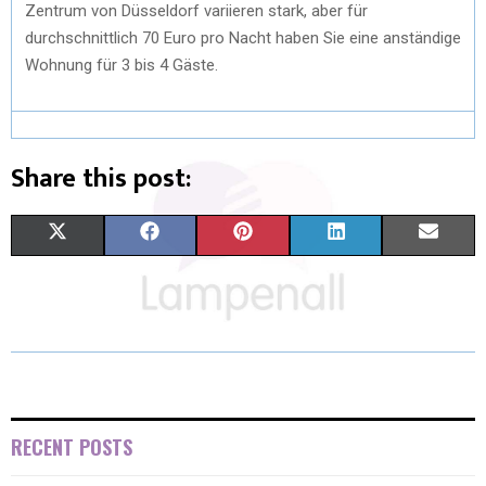
Zentrum von Düsseldorf variieren stark, aber für
durchschnittlich 70 Euro pro Nacht haben Sie eine anständige
Wohnung für 3 bis 4 Gäste.
Share this post:
X
F
P
L
E
(
A
I
I
M
T
C
N
N
A
W
E
T
K
I
I
B
E
E
L
T
O
R
D
RECENT POSTS
T
O
E
I