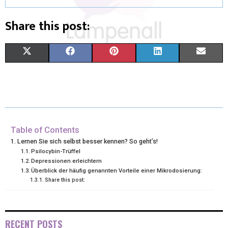
Share this post:
X
F
P
L
E
(
A
I
I
M
T
C
N
N
A
W
E
T
K
I
I
B
E
E
L
Table of Contents
Lernen Sie sich selbst besser kennen? So geht’s!
T
O
R
D
Psilocybin-Trüffel
Depressionen erleichtern
T
O
E
I
Überblick der häufig genannten Vorteile einer Mikrodosierung:
E
Share this post:
K
S
N
R
T
)
RECENT POSTS