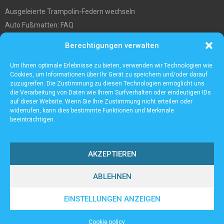
Ausgeleierte Trampolin-Federn wechseln
Auto Fußmatten: FAQ
Wo soll ich mein tiny house hinstellen?
Berechtigungen verwalten
Was Sie über die Außenlagerung von Waren und Produkten wissen
müssen
Um Ihnen optimale Erlebnisse zu bieten, verwenden wir Technologien wie
Cookies, um Informationen über Ihr Gerät zu speichern und/oder darauf
zuzugreifen. Die Zustimmung zu diesen Technologien ermöglicht uns
die Verarbeitung von Daten wie Ihrem Surfverhalten oder eindeutigen IDs
auf dieser Website. Wenn Sie Ihre Zustimmung nicht erteilen oder
widerrufen, kann dies bestimmte Funktionen und Merkmale
beeinträchtigen.
AKZEPTIEREN
ABLEHNEN
@2023 - www.Lampenall.de. All Right Reserved.
EINSTELLUNGEN ANZEIGEN
Home
Cookie policy (EU)
Our authors
Partners
Website index
Cookie policy