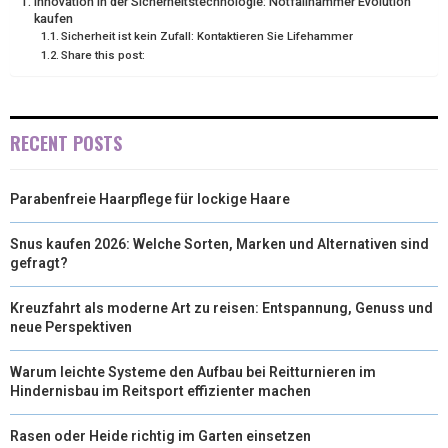
Innovation in der Sicherheitstechnologie: Notfallhammer Evolution
E
K
S
N
kaufen
Sicherheit ist kein Zufall: Kontaktieren Sie Lifehammer
R
T
Share this post:
)
RECENT POSTS
Parabenfreie Haarpflege für lockige Haare
Snus kaufen 2026: Welche Sorten, Marken und Alternativen sind
gefragt?
Kreuzfahrt als moderne Art zu reisen: Entspannung, Genuss und
neue Perspektiven
Warum leichte Systeme den Aufbau bei Reitturnieren im
Hindernisbau im Reitsport effizienter machen
Rasen oder Heide richtig im Garten einsetzen