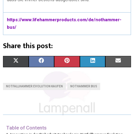
https://www.lifehammerproducts.com/de/nothammer-
bus/
Share this post:
X
F
P
L
E
(
A
I
I
M
T
C
N
N
A
NOTFALLHAMMER EVOLUTION KAUFEN
NOTHAMMER BUS
W
E
T
K
I
I
B
E
E
L
T
O
R
D
T
O
E
I
Table of Contents