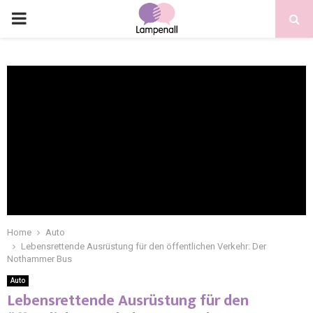
Home
Auto
Lebensrettende Ausrüstung für den öffentlichen Verkehr: Der
Nothammer Bus
Auto
Lebensrettende Ausrüstung für den