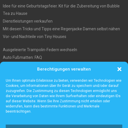
Idee für eine Geburtstagsfeier. Kit für die Zubereitung von Bubble
Tea zu Hause
Dienstleistungen verkaufen
Mit diesen Tricks und Tipps eine Regenjacke Damen selbst nähen
Vor- und Nachteile von Tiny Houses
Ausgeleierte Trampolin-Federn wechseln
Auto Fußmatten: FAQ
Wo soll ich mein tiny house hinstellen?
Berechtigungen verwalten
Was Sie über die Außenlagerung von Waren und Produkten wissen
müssen
Um Ihnen optimale Erlebnisse zu bieten, verwenden wir Technologien wie
Cookies, um Informationen über Ihr Gerät zu speichern und/oder darauf
zuzugreifen. Die Zustimmung zu diesen Technologien ermöglicht uns
die Verarbeitung von Daten wie Ihrem Surfverhalten oder eindeutigen IDs
auf dieser Website. Wenn Sie Ihre Zustimmung nicht erteilen oder
widerrufen, kann dies bestimmte Funktionen und Merkmale
beeinträchtigen.