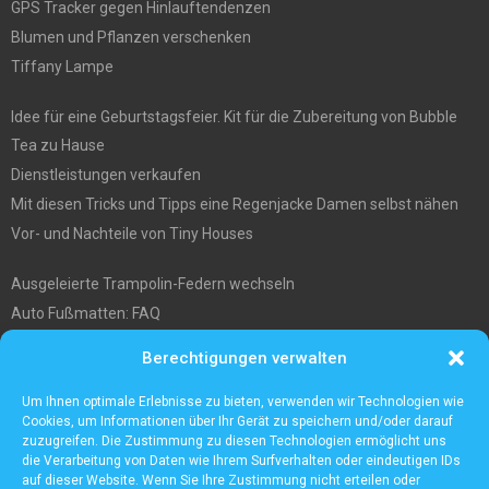
GPS Tracker gegen Hinlauftendenzen
Blumen und Pflanzen verschenken
Tiffany Lampe
Idee für eine Geburtstagsfeier. Kit für die Zubereitung von Bubble
Tea zu Hause
Dienstleistungen verkaufen
Mit diesen Tricks und Tipps eine Regenjacke Damen selbst nähen
Vor- und Nachteile von Tiny Houses
Ausgeleierte Trampolin-Federn wechseln
Auto Fußmatten: FAQ
Wo soll ich mein tiny house hinstellen?
Berechtigungen verwalten
Was Sie über die Außenlagerung von Waren und Produkten wissen
müssen
Um Ihnen optimale Erlebnisse zu bieten, verwenden wir Technologien wie
Cookies, um Informationen über Ihr Gerät zu speichern und/oder darauf
zuzugreifen. Die Zustimmung zu diesen Technologien ermöglicht uns
die Verarbeitung von Daten wie Ihrem Surfverhalten oder eindeutigen IDs
auf dieser Website. Wenn Sie Ihre Zustimmung nicht erteilen oder