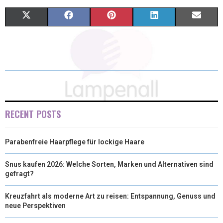
X
F
P
L
E
(
A
I
I
M
T
C
N
N
A
W
E
T
K
I
I
B
E
E
L
T
O
R
D
RECENT POSTS
T
O
E
I
Parabenfreie Haarpflege für lockige Haare
E
K
S
N
R
T
Snus kaufen 2026: Welche Sorten, Marken und Alternativen sind
gefragt?
)
Kreuzfahrt als moderne Art zu reisen: Entspannung, Genuss und
neue Perspektiven