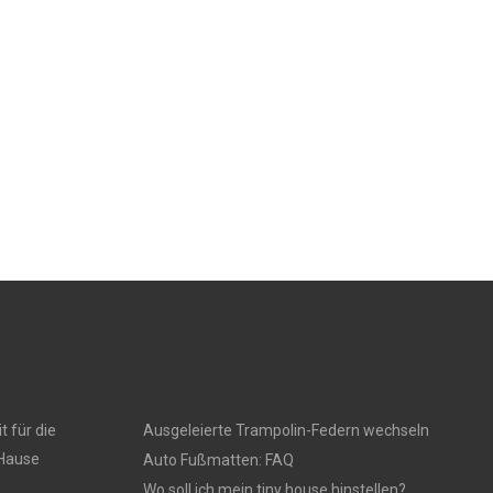
t für die
Ausgeleierte Trampolin-Federn wechseln
 Hause
Auto Fußmatten: FAQ
Wo soll ich mein tiny house hinstellen?