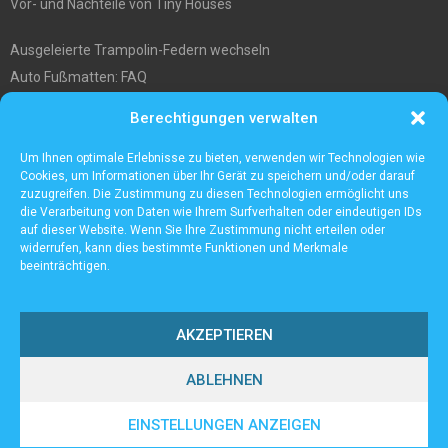
Vor- und Nachteile von Tiny Houses
Ausgeleierte Trampolin-Federn wechseln
Auto Fußmatten: FAQ
Wo soll ich mein tiny house hinstellen?
Berechtigungen verwalten
Was Sie über die Außenlagerung von Waren und Produkten wissen
müssen
Um Ihnen optimale Erlebnisse zu bieten, verwenden wir Technologien wie
Cookies, um Informationen über Ihr Gerät zu speichern und/oder darauf
zuzugreifen. Die Zustimmung zu diesen Technologien ermöglicht uns
die Verarbeitung von Daten wie Ihrem Surfverhalten oder eindeutigen IDs
auf dieser Website. Wenn Sie Ihre Zustimmung nicht erteilen oder
widerrufen, kann dies bestimmte Funktionen und Merkmale
beeinträchtigen.
AKZEPTIEREN
ABLEHNEN
@2023 - www.Lampenall.de. All Right Reserved.
EINSTELLUNGEN ANZEIGEN