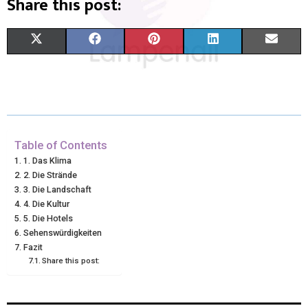
Share this post:
X
F
P
L
E
(
A
I
I
M
T
C
N
N
A
W
E
T
K
I
I
B
E
E
L
Table of Contents
1. Das Klima
T
O
R
D
2. Die Strände
3. Die Landschaft
T
O
E
I
4. Die Kultur
E
K
S
N
5. Die Hotels
Sehenswürdigkeiten
R
T
Fazit
Share this post:
)