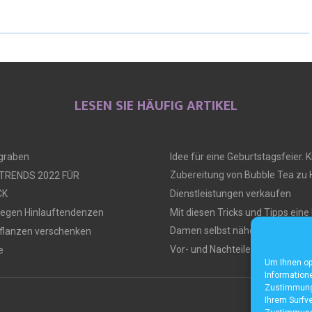
LESEN SIE HÄUFIG ARTIKEL
ngraben
Idee für eine Geburtstagsfeier. Ki
Zubereitung von Bubble Tea zu
 TRENDS 2022 FÜR
CK
Dienstleistungen verkaufen
gegen Hinlauftendenzen
Mit diesen Tricks und Tipps ein
Damen selbst nähen
flanzen verschenken
Vor- und Nachteile von Tiny Hou
e
Um Ihnen op
Informatione
Zustimmung 
Ihrem Surfve