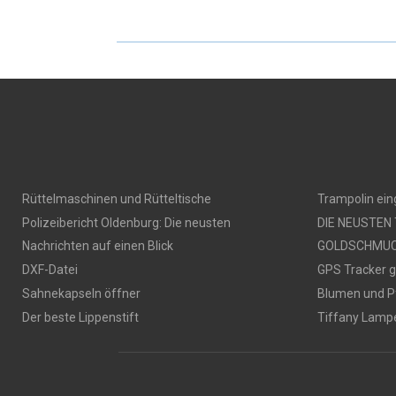
Rüttelmaschinen und Rütteltische
Trampolin ei
Polizeibericht Oldenburg: Die neusten
DIE NEUSTEN
Nachrichten auf einen Blick
GOLDSCHMU
DXF-Datei
GPS Tracker 
Sahnekapseln öffner
Blumen und P
Der beste Lippenstift
Tiffany Lamp