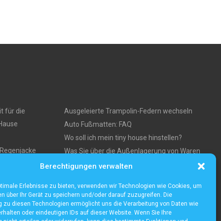
t für die
Ausgeleierte Trampolin-Federn wechseln
 Hause
Auto Fußmatten: FAQ
Wo soll ich mein tiny house hinstellen?
e Regenjacke
Was Sie über die Außenlagerung von Waren
und Produkten wissen müssen
Berechtigungen verwalten
ses
timale Erlebnisse zu bieten, verwenden wir Technologien wie Cookies, um
n über Ihr Gerät zu speichern und/oder darauf zuzugreifen. Die
zu diesen Technologien ermöglicht uns die Verarbeitung von Daten wie
rhalten oder eindeutigen IDs auf dieser Website. Wenn Sie Ihre