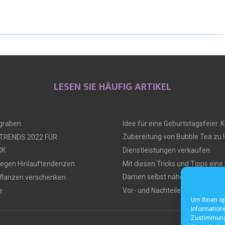
LESEN SIE HÄUFIG ARTIKEL
ngraben
Idee für eine Geburtstagsfeier. Ki
Zubereitung von Bubble Tea zu
 TRENDS 2022 FÜR
CK
Dienstleistungen verkaufen
gegen Hinlauftendenzen
Mit diesen Tricks und Tipps ein
Damen selbst nähen
flanzen verschenken
Vor- und Nachteile von Tiny Hou
e
Um Ihnen op
Informatione
Zustimmung 