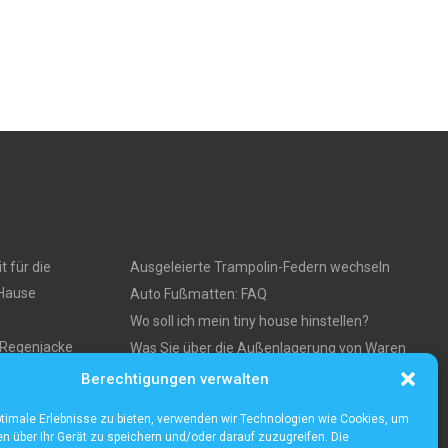
t für die
Ausgeleierte Trampolin-Federn wechseln
 Hause
Auto Fußmatten: FAQ
Wo soll ich mein tiny house hinstellen?
e Regenjacke
Was Sie über die Außenlagerung von Waren
und Produkten wissen müssen
Berechtigungen verwalten
ses
timale Erlebnisse zu bieten, verwenden wir Technologien wie Cookies, um
n über Ihr Gerät zu speichern und/oder darauf zuzugreifen. Die