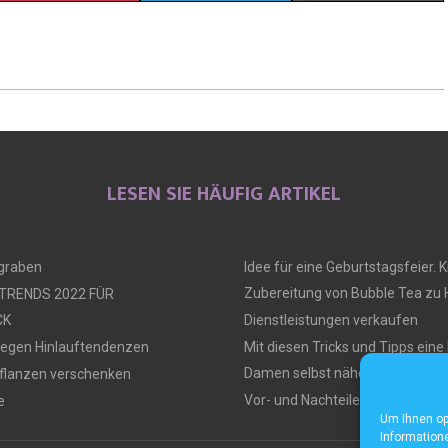
LESEN SIE HÄUFIG ARTIKEL
ngraben
Idee für eine Geburtstagsfeier. Ki
Zubereitung von Bubble Tea zu
 TRENDS 2022 FÜR
CK
Dienstleistungen verkaufen
gegen Hinlauftendenzen
Mit diesen Tricks und Tipps ein
Damen selbst nähen
flanzen verschenken
Vor- und Nachteile von Tiny Hou
e
Um Ihnen op
Informatione