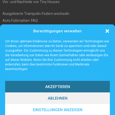
Vor- und Nachteile von Tiny Houses
Ausgeleierte Trampolin-Federn wechseln
Auto Fußmatten: FAQ
Wo soll ich mein tiny house hinstellen?
Berechtigungen verwalten
Was Sie über die Außenlagerung von Waren und Produkten wissen
müssen
Um Ihnen optimale Erlebnisse zu bieten, verwenden wir Technologien wie
Cookies, um Informationen über Ihr Gerät zu speichern und/oder darauf
zuzugreifen. Die Zustimmung zu diesen Technologien ermöglicht uns
die Verarbeitung von Daten wie Ihrem Surfverhalten oder eindeutigen IDs
auf dieser Website. Wenn Sie Ihre Zustimmung nicht erteilen oder
widerrufen, kann dies bestimmte Funktionen und Merkmale
beeinträchtigen.
AKZEPTIEREN
ABLEHNEN
@2023 - www.Lampenall.de. All Right Reserved.
EINSTELLUNGEN ANZEIGEN