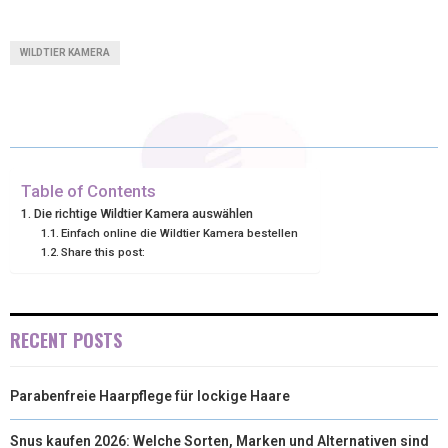
(
A
I
I
M
T
C
N
N
A
WILDTIER KAMERA
W
E
T
K
I
I
B
E
E
L
T
O
R
D
T
O
E
I
Table of Contents
Die richtige Wildtier Kamera auswählen
E
K
S
N
Einfach online die Wildtier Kamera bestellen
Share this post:
R
T
)
RECENT POSTS
Parabenfreie Haarpflege für lockige Haare
Snus kaufen 2026: Welche Sorten, Marken und Alternativen sind