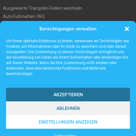
Ausgeleierte Trampolin-Federn wechseln
Auto Fußmatten: FAQ
Wo soll ich mein tiny house hinstellen?
Berechtigungen verwalten
Was Sie über die Außenlagerung von Waren und Produkten wissen
müssen
Um Ihnen optimale Erlebnisse zu bieten, verwenden wir Technologien wie
Cookies, um Informationen über Ihr Gerät zu speichern und/oder darauf
zuzugreifen. Die Zustimmung zu diesen Technologien ermöglicht uns
die Verarbeitung von Daten wie Ihrem Surfverhalten oder eindeutigen IDs
auf dieser Website. Wenn Sie Ihre Zustimmung nicht erteilen oder
widerrufen, kann dies bestimmte Funktionen und Merkmale
beeinträchtigen.
AKZEPTIEREN
ABLEHNEN
@2023 - www.Lampenall.de. All Right Reserved.
EINSTELLUNGEN ANZEIGEN
Home
Cookie policy (EU)
Our authors
Partners
Website index