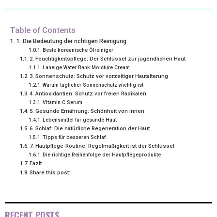
T
O
R
D
T
O
E
I
Table of Contents
1. Die Bedeutung der richtigen Reinigung
E
K
S
N
Beste koreanische Ölreiniger
2. Feuchtigkeitspflege: Der Schlüssel zur jugendlichen Haut
R
T
Laneige Water Bank Moisture Cream
3. Sonnenschutz: Schutz vor vorzeitiger Hautalterung
)
Warum täglicher Sonnenschutz wichtig ist
4. Antioxidantien: Schutz vor freien Radikalen
Vitamin C Serum
5. Gesunde Ernährung: Schönheit von innen
Lebensmittel für gesunde Haut
6. Schlaf: Die natürliche Regeneration der Haut
Tipps für besseren Schlaf
7. Hautpflege-Routine: Regelmäßigkeit ist der Schlüssel
Die richtige Reihenfolge der Hautpflegeprodukte
Fazit
Share this post:
RECENT POSTS