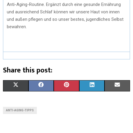
Anti-Aging-Routine. Ergänzt durch eine gesunde Ernährung
und ausreichend Schlaf können wir unsere Haut von innen
und außen pflegen und so unser bestes, jugendliches Selbst
bewahren.
Share this post:
X
F
P
L
E
(
A
I
I
M
T
C
N
N
A
ANTI-AGING-TIPPS
W
E
T
K
I
I
B
E
E
L