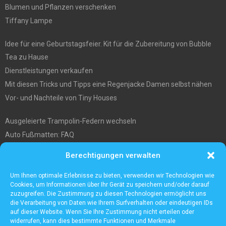
Blumen und Pflanzen verschenken
Tiffany Lampe
Idee für eine Geburtstagsfeier. Kit für die Zubereitung von Bubble
Tea zu Hause
Dienstleistungen verkaufen
Mit diesen Tricks und Tipps eine Regenjacke Damen selbst nähen
Vor- und Nachteile von Tiny Houses
Ausgeleierte Trampolin-Federn wechseln
Auto Fußmatten: FAQ
Wo soll ich mein tiny house hinstellen?
Berechtigungen verwalten
Was Sie über die Außenlagerung von Waren und Produkten wissen
müssen
Um Ihnen optimale Erlebnisse zu bieten, verwenden wir Technologien wie
Cookies, um Informationen über Ihr Gerät zu speichern und/oder darauf
zuzugreifen. Die Zustimmung zu diesen Technologien ermöglicht uns
die Verarbeitung von Daten wie Ihrem Surfverhalten oder eindeutigen IDs
auf dieser Website. Wenn Sie Ihre Zustimmung nicht erteilen oder
widerrufen, kann dies bestimmte Funktionen und Merkmale