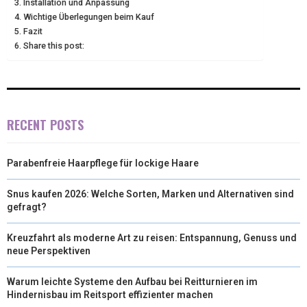
Installation und Anpassung
T
O
E
I
Wichtige Überlegungen beim Kauf
E
K
S
N
Fazit
Share this post:
R
T
)
RECENT POSTS
Parabenfreie Haarpflege für lockige Haare
Snus kaufen 2026: Welche Sorten, Marken und Alternativen sind
gefragt?
Kreuzfahrt als moderne Art zu reisen: Entspannung, Genuss und
neue Perspektiven
Warum leichte Systeme den Aufbau bei Reitturnieren im
Hindernisbau im Reitsport effizienter machen