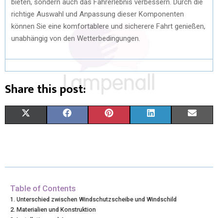
bieten, sondern auch das Fahrerlebnis verbessern. Durch die
richtige Auswahl und Anpassung dieser Komponenten
können Sie eine komfortablere und sicherere Fahrt genießen,
unabhängig von den Wetterbedingungen.
Share this post:
X
F
P
L
E
(
A
I
I
M
T
C
N
N
A
W
E
T
K
I
I
B
E
E
L
Table of Contents
Unterschied zwischen Windschutzscheibe und Windschild
T
O
R
D
Materialien und Konstruktion