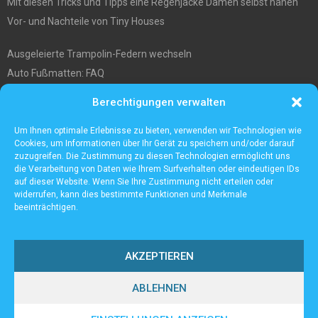
Mit diesen Tricks und Tipps eine Regenjacke Damen selbst nähen
Vor- und Nachteile von Tiny Houses
Ausgeleierte Trampolin-Federn wechseln
Auto Fußmatten: FAQ
Wo soll ich mein tiny house hinstellen?
Berechtigungen verwalten
Was Sie über die Außenlagerung von Waren und Produkten wissen
müssen
Um Ihnen optimale Erlebnisse zu bieten, verwenden wir Technologien wie
Cookies, um Informationen über Ihr Gerät zu speichern und/oder darauf
zuzugreifen. Die Zustimmung zu diesen Technologien ermöglicht uns
die Verarbeitung von Daten wie Ihrem Surfverhalten oder eindeutigen IDs
auf dieser Website. Wenn Sie Ihre Zustimmung nicht erteilen oder
widerrufen, kann dies bestimmte Funktionen und Merkmale
beeinträchtigen.
AKZEPTIEREN
ABLEHNEN
@2023 - www.Lampenall.de. All Right Reserved.