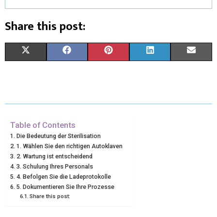
Share this post:
X
F
P
L
E
(
A
I
I
M
T
C
N
N
A
W
E
T
K
I
I
B
E
E
L
Table of Contents
Die Bedeutung der Sterilisation
T
O
R
D
1. Wählen Sie den richtigen Autoklaven
2. Wartung ist entscheidend
T
O
E
I
3. Schulung Ihres Personals
E
K
S
N
4. Befolgen Sie die Ladeprotokolle
5. Dokumentieren Sie Ihre Prozesse
R
T
Share this post:
)