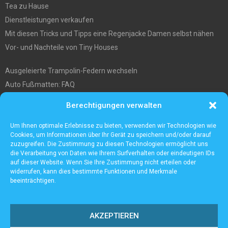
Tea zu Hause
Dienstleistungen verkaufen
Mit diesen Tricks und Tipps eine Regenjacke Damen selbst nähen
Vor- und Nachteile von Tiny Houses
Ausgeleierte Trampolin-Federn wechseln
Auto Fußmatten: FAQ
Wo soll ich mein tiny house hinstellen?
Berechtigungen verwalten
Was Sie über die Außenlagerung von Waren und Produkten wissen
müssen
Um Ihnen optimale Erlebnisse zu bieten, verwenden wir Technologien wie
Cookies, um Informationen über Ihr Gerät zu speichern und/oder darauf
zuzugreifen. Die Zustimmung zu diesen Technologien ermöglicht uns
die Verarbeitung von Daten wie Ihrem Surfverhalten oder eindeutigen IDs
auf dieser Website. Wenn Sie Ihre Zustimmung nicht erteilen oder
widerrufen, kann dies bestimmte Funktionen und Merkmale
beeinträchtigen.
AKZEPTIEREN