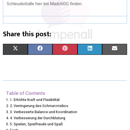
Schleuderbälle hier bei MadchGG finden.
Share this post:
X
F
P
L
E
(
A
I
I
M
T
C
N
N
A
W
E
T
K
I
I
B
E
E
L
Table of Contents
1. Erhöhte Kraft und Flexibilität
T
O
R
D
2. Verringerung des Schmerzrisikos
3. Verbesserte Balance und Koordination
T
O
E
I
4. Verbesserung der Durchblutung
E
K
S
N
5. Spielen, Spielfreude und Spaß