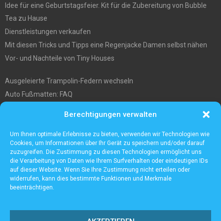
Idee für eine Geburtstagsfeier. Kit für die Zubereitung von Bubble
Tea zu Hause
Dienstleistungen verkaufen
Mit diesen Tricks und Tipps eine Regenjacke Damen selbst nähen
Vor- und Nachteile von Tiny Houses
Ausgeleierte Trampolin-Federn wechseln
Auto Fußmatten: FAQ
Wo soll ich mein tiny house hinstellen?
Berechtigungen verwalten
Was Sie über die Außenlagerung von Waren und Produkten wissen
müssen
Um Ihnen optimale Erlebnisse zu bieten, verwenden wir Technologien wie
Cookies, um Informationen über Ihr Gerät zu speichern und/oder darauf
zuzugreifen. Die Zustimmung zu diesen Technologien ermöglicht uns
die Verarbeitung von Daten wie Ihrem Surfverhalten oder eindeutigen IDs
auf dieser Website. Wenn Sie Ihre Zustimmung nicht erteilen oder
widerrufen, kann dies bestimmte Funktionen und Merkmale
beeinträchtigen.