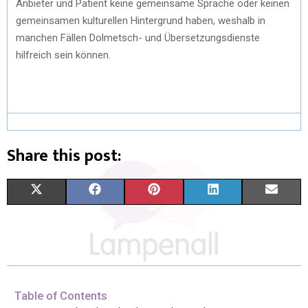
Anbieter und Patient keine gemeinsame Sprache oder keinen
gemeinsamen kulturellen Hintergrund haben, weshalb in
manchen Fällen Dolmetsch- und Übersetzungsdienste
hilfreich sein können.
Share this post:
X
F
P
L
E
(
A
I
I
M
T
C
N
N
A
W
E
T
K
I
I
B
E
E
L
Table of Contents