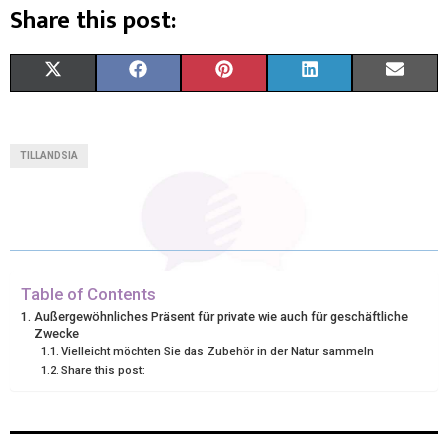
Share this post:
X
F
P
L
E
(
A
I
I
M
T
C
N
N
A
TILLANDSIA
W
E
T
K
I
I
B
E
E
L
T
O
R
D
T
O
E
I
Table of Contents
Außergewöhnliches Präsent für private wie auch für geschäftliche
E
K
S
N
Zwecke
Vielleicht möchten Sie das Zubehör in der Natur sammeln
R
T
Share this post:
)