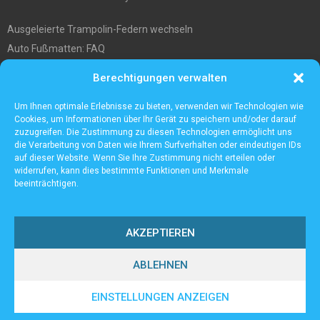
Ausgeleierte Trampolin-Federn wechseln
Auto Fußmatten: FAQ
Wo soll ich mein tiny house hinstellen?
Berechtigungen verwalten
Was Sie über die Außenlagerung von Waren und Produkten wissen
müssen
Um Ihnen optimale Erlebnisse zu bieten, verwenden wir Technologien wie
Cookies, um Informationen über Ihr Gerät zu speichern und/oder darauf
zuzugreifen. Die Zustimmung zu diesen Technologien ermöglicht uns
die Verarbeitung von Daten wie Ihrem Surfverhalten oder eindeutigen IDs
auf dieser Website. Wenn Sie Ihre Zustimmung nicht erteilen oder
widerrufen, kann dies bestimmte Funktionen und Merkmale
beeinträchtigen.
AKZEPTIEREN
ABLEHNEN
@2023 - www.Lampenall.de. All Right Reserved.
EINSTELLUNGEN ANZEIGEN
Home
Cookie policy (EU)
Our authors
Partners
Website index