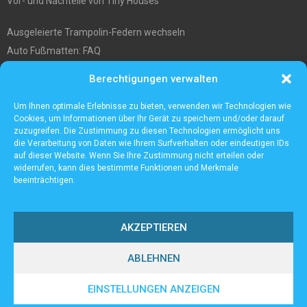
Vor- und Nachteile von Tiny Houses
Ausgeleierte Trampolin-Federn wechseln
Auto Fußmatten: FAQ
Wo soll ich mein tiny house hinstellen?
Berechtigungen verwalten
Was Sie über die Außenlagerung von Waren und Produkten wissen
müssen
Um Ihnen optimale Erlebnisse zu bieten, verwenden wir Technologien wie
Cookies, um Informationen über Ihr Gerät zu speichern und/oder darauf
zuzugreifen. Die Zustimmung zu diesen Technologien ermöglicht uns
die Verarbeitung von Daten wie Ihrem Surfverhalten oder eindeutigen IDs
auf dieser Website. Wenn Sie Ihre Zustimmung nicht erteilen oder
widerrufen, kann dies bestimmte Funktionen und Merkmale
beeinträchtigen.
AKZEPTIEREN
ABLEHNEN
@2023 - www.Lampenall.de. All Right Reserved.
EINSTELLUNGEN ANZEIGEN