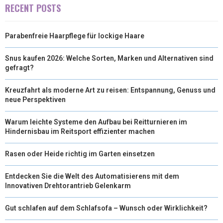
T
O
R
D
RECENT POSTS
T
O
E
I
Parabenfreie Haarpflege für lockige Haare
E
K
S
N
R
T
Snus kaufen 2026: Welche Sorten, Marken und Alternativen sind
gefragt?
)
Kreuzfahrt als moderne Art zu reisen: Entspannung, Genuss und
neue Perspektiven
Warum leichte Systeme den Aufbau bei Reitturnieren im
Hindernisbau im Reitsport effizienter machen
Rasen oder Heide richtig im Garten einsetzen
Entdecken Sie die Welt des Automatisierens mit dem
Innovativen Drehtorantrieb Gelenkarm
Gut schlafen auf dem Schlafsofa – Wunsch oder Wirklichkeit?