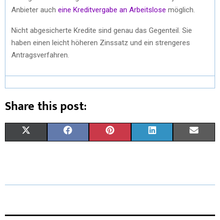
Anbieter auch
eine Kreditvergabe an Arbeitslose
möglich.
Nicht abgesicherte Kredite sind genau das Gegenteil. Sie
haben einen leicht höheren Zinssatz und ein strengeres
Antragsverfahren.
Share this post:
X
F
P
L
E
(
A
I
I
M
T
C
N
N
A
W
E
T
K
I
I
B
E
E
L