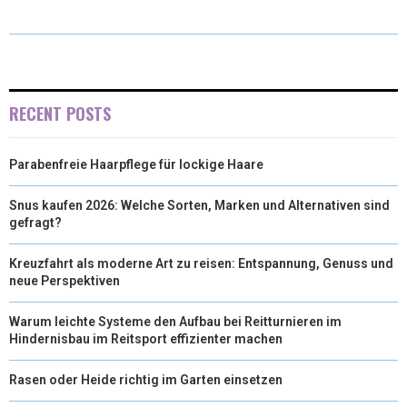
T
C
N
N
A
W
E
T
K
I
I
B
E
E
L
T
O
R
D
RECENT POSTS
T
O
E
I
Parabenfreie Haarpflege für lockige Haare
E
K
S
N
R
T
Snus kaufen 2026: Welche Sorten, Marken und Alternativen sind
gefragt?
)
Kreuzfahrt als moderne Art zu reisen: Entspannung, Genuss und
neue Perspektiven
Warum leichte Systeme den Aufbau bei Reitturnieren im
Hindernisbau im Reitsport effizienter machen
Rasen oder Heide richtig im Garten einsetzen