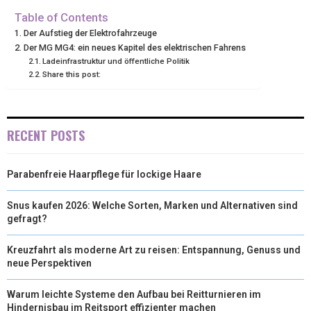
I
B
E
E
L
Table of Contents
Der Aufstieg der Elektrofahrzeuge
T
O
R
D
Der MG MG4: ein neues Kapitel des elektrischen Fahrens
Ladeinfrastruktur und öffentliche Politik
T
O
E
I
Share this post:
E
K
S
N
R
T
RECENT POSTS
)
Parabenfreie Haarpflege für lockige Haare
Snus kaufen 2026: Welche Sorten, Marken und Alternativen sind
gefragt?
Kreuzfahrt als moderne Art zu reisen: Entspannung, Genuss und
neue Perspektiven
Warum leichte Systeme den Aufbau bei Reitturnieren im
Hindernisbau im Reitsport effizienter machen