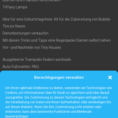
Tiffany Lampe
Idee für eine Geburtstagsfeier. Kit für die Zubereitung von Bubble
Tea zu Hause
Dienstleistungen verkaufen
Mit diesen Tricks und Tipps eine Regenjacke Damen selbst nähen
Vor- und Nachteile von Tiny Houses
Ausgeleierte Trampolin-Federn wechseln
Auto Fußmatten: FAQ
Wo soll ich mein tiny house hinstellen?
Berechtigungen verwalten
Was Sie über die Außenlagerung von Waren und Produkten wissen
müssen
Um Ihnen optimale Erlebnisse zu bieten, verwenden wir Technologien wie
Cookies, um Informationen über Ihr Gerät zu speichern und/oder darauf
zuzugreifen. Die Zustimmung zu diesen Technologien ermöglicht uns
die Verarbeitung von Daten wie Ihrem Surfverhalten oder eindeutigen IDs
auf dieser Website. Wenn Sie Ihre Zustimmung nicht erteilen oder
widerrufen, kann dies bestimmte Funktionen und Merkmale
beeinträchtigen.