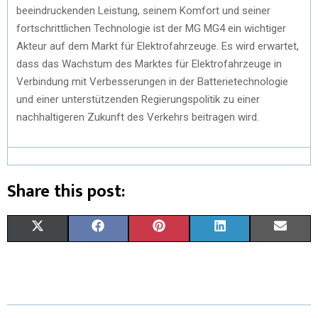
beeindruckenden Leistung, seinem Komfort und seiner
fortschrittlichen Technologie ist der MG MG4 ein wichtiger
Akteur auf dem Markt für Elektrofahrzeuge. Es wird erwartet,
dass das Wachstum des Marktes für Elektrofahrzeuge in
Verbindung mit Verbesserungen in der Batterietechnologie
und einer unterstützenden Regierungspolitik zu einer
nachhaltigeren Zukunft des Verkehrs beitragen wird.
Share this post:
X
F
P
L
E
(
A
I
I
M
T
C
N
N
A
W
E
T
K
I